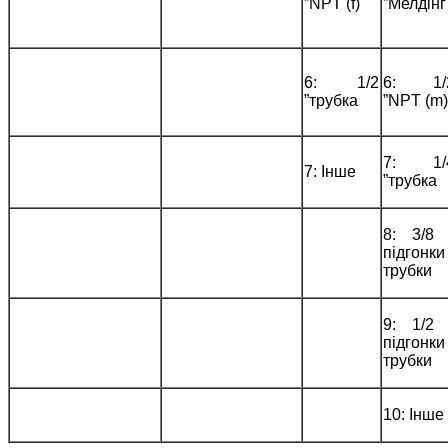
”NPT (f)
”Мелдінг
6: 1/2
6: 1/
”трубка
”NPT (m)
7: 1/
7: Інше
”трубка
8: 3/8 
підгонки
трубки
9: 1/2 
підгонки
трубки
10: Інше