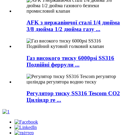
AFK з нержавіючої сталі 1/4 дюйма
3/8 дюйма 1/2 дюйма газу ...
Газ високого тиску 6000psi SS316
Подвійні феррули ...
Регулятор тиску SS316 Tescom CO2
Циліндр re ...