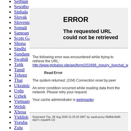
Serbian
Sesotho
Sinhala
Slovak
Slovenian
Somali
Samoan
Scots Gaelic
Shona
Sindhi
Sundanese
Swahili
Tajik
Tamil
Telugu
Thai
Ukrainian
Urdu
Uzbek
Vietnamese
Welsh
Xhosa
Yiddish
Yoruba
Zulu