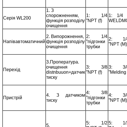
1. З
спорожненням,
1: 1/4
1: 1/4 
Серія WL200
функція розподілу
”NPT (f)
WELDM
очищення
2. Випорожнення,
2: 1/4
2: 1/
Напівавтоматичний
функція розподілу
”підгонки
”NPT (M)
очищення
трубки
3.Пропература.
очищення
3: 3/8
3: 3/
Перехід
distnbuuon+датчик
”NPT (f)
”Melding
тиску
4: 3/8
4. З датчиком
4: 3/
Пристрій
”підгонки
тиску
”NPT (M)
трубки
5: 1/2
5: 1/
5.