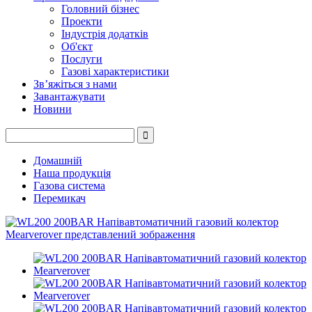
Головний бізнес
Проекти
Індустрія додатків
Об'єкт
Послуги
Газові характеристики
Зв’яжіться з нами
Завантажувати
Новини
Домашній
Наша продукція
Газова система
Перемикач