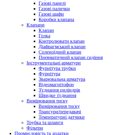
Газові панелі
Газові палички
Газові шафи
Коробки клапана
Клапани
Клапан
Голка
Контролювати клапан
Діафрагмський клапан
Соленоїдний клапан
Пневматичний клапан сидіння
Інструментальні арматури
Фурнітура трубки
Фурнітура
Зварювальна арматура
Відеомагнітофон
З'єднання циліндрів
Швидке з'єднання
Вимірювання тиску
Вимірювання тиску
Трансури/передавачі
Температурні датчики
Трубка та шланги
Фільтри
Промисловість та додатки