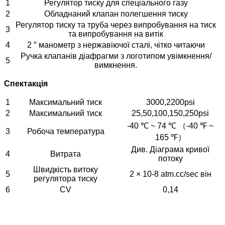
1
Регулятор тиску для спеціального газу
2
Обладнаний клапан полегшення тиску
Регулятор тиску та труба через випробування на тиск
3
та випробування на витік
4
2 ″ манометр з нержавіючої сталі, чітко читаючи
Ручка клапанів діафрагми з логотипом увімкнення/
5
вимкнення.
Спектакція
1
Максимальний тиск
3000,2200psi
2
Максимальний тиск
25,50,100,150,250psi
-40 ℃ ~ 74 ℃ （-40 ℉ ~
3
Робоча температура
165 ℉）
Див. Діаграма кривої
4
Витрата
потоку
Швидкість витоку
5
2 × 10-8 atm.cc/sec він
регулятора тиску
6
CV
0,14