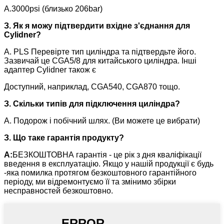
A.3000psi (близько 206bar)
З. Як я можу підтвердити вхідне з'єднання для
Cylidner?
A. PLS Перевірте тип циліндра та підтвердьте його.
Зазвичай це CGA5/8 для китайського циліндра. Інші
адаптер Cylidner також є
Доступний, наприклад, CGA540, CGA870 тощо.
З. Скільки типів для підключення циліндра?
A. Подорож і побічний шлях. (Ви можете це вибрати)
З. Що таке гарантія продукту?
A:
БЕЗКОШТОВНА гарантія - це рік з дня кваліфікації
введення в експлуатацію. Якщо у нашій продукції є будь
-яка помилка протягом безкоштовного гарантійного
періоду, ми відремонтуємо її та змінимо збірки
несправностей безкоштовно.