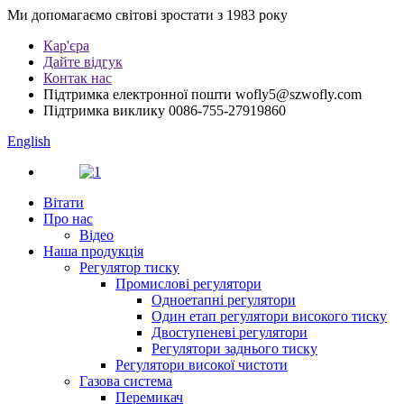
Ми допомагаємо світові зростати з 1983 року
Кар'єра
Дайте відгук
Контак нас
Підтримка електронної пошти
wofly5@szwofly.com
Підтримка виклику
0086-755-27919860
English
Вітати
Про нас
Відео
Наша продукція
Регулятор тиску
Промислові регулятори
Одноетапні регулятори
Один етап регулятори високого тиску
Двоступеневі регулятори
Регулятори заднього тиску
Регулятори високої чистоти
Газова система
Перемикач