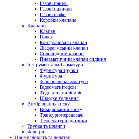
Газові панелі
Газові палички
Газові шафи
Коробки клапана
Клапани
Клапан
Голка
Контролювати клапан
Діафрагмський клапан
Соленоїдний клапан
Пневматичний клапан сидіння
Інструментальні арматури
Фурнітура трубки
Фурнітура
Зварювальна арматура
Відеомагнітофон
З'єднання циліндрів
Швидке з'єднання
Вимірювання тиску
Вимірювання тиску
Трансури/передавачі
Температурні датчики
Трубка та шланги
Фільтри
Промисловість та додатки