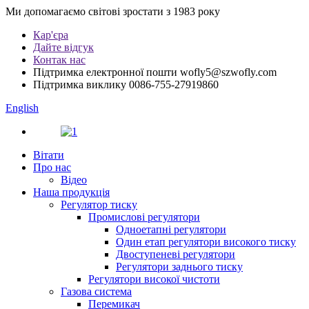
Ми допомагаємо світові зростати з 1983 року
Кар'єра
Дайте відгук
Контак нас
Підтримка електронної пошти
wofly5@szwofly.com
Підтримка виклику
0086-755-27919860
English
Вітати
Про нас
Відео
Наша продукція
Регулятор тиску
Промислові регулятори
Одноетапні регулятори
Один етап регулятори високого тиску
Двоступеневі регулятори
Регулятори заднього тиску
Регулятори високої чистоти
Газова система
Перемикач