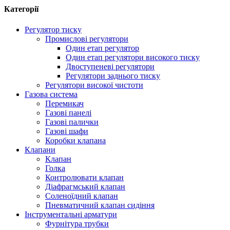
Категорії
Регулятор тиску
Промислові регулятори
Один етап регулятор
Один етап регулятори високого тиску
Двоступеневі регулятори
Регулятори заднього тиску
Регулятори високої чистоти
Газова система
Перемикач
Газові панелі
Газові палички
Газові шафи
Коробки клапана
Клапани
Клапан
Голка
Контролювати клапан
Діафрагмський клапан
Соленоїдний клапан
Пневматичний клапан сидіння
Інструментальні арматури
Фурнітура трубки