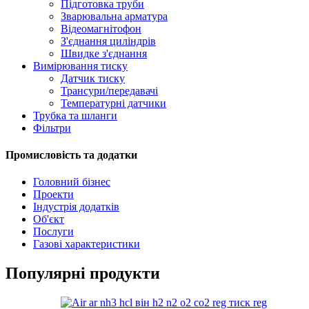
Підготовка труби
Зварювальна арматура
Відеомагнітофон
З'єднання циліндрів
Швидке з'єднання
Вимірювання тиску
Датчик тиску
Трансури/передавачі
Температурні датчики
Трубка та шланги
Фільтри
Промисловість та додатки
Головний бізнес
Проекти
Індустрія додатків
Об'єкт
Послуги
Газові характеристики
Популярні продукти