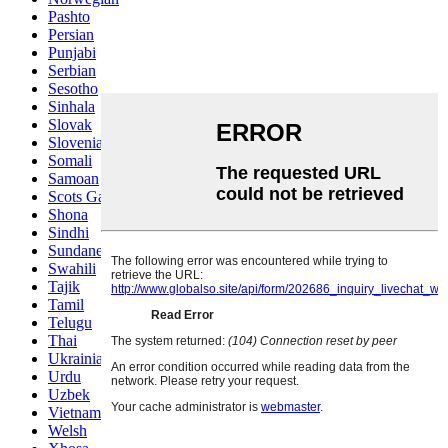
Pashto
Persian
Punjabi
Serbian
Sesotho
Sinhala
Slovak
Slovenian
Somali
Samoan
Scots Gaelic
Shona
Sindhi
Sundanese
Swahili
Tajik
Tamil
Telugu
Thai
Ukrainian
Urdu
Uzbek
Vietnamese
Welsh