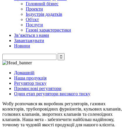
Головний бізнес
Проекти
Індустрія додатків
Об'єкт
Послуги
Газові характеристики
Зв’яжіться з нами
Завантажувати
Новини
Домашній
Наша продукція
Регулятор тиску
Промислові регулятори
Один етап регулятори високого тиску
Wofly розпочався як виробник регуляторів, газових
колекторів, трубопровідних фурніонтів, кульових клапанів,
голкових клапанів, зворотних клапанів та соленоїдних
клапанів. Наша мета - забезпечити найбільш надійному,
точному та чудовій якості продукції для нашого клієнта.