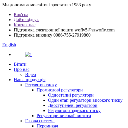
Ми допомагаємо світові зростати з 1983 року
Кар'єра
Дайте відгук
Контак нас
Підтримка електронної пошти
wofly5@szwofly.com
Підтримка виклику
0086-755-27919860
English
Вітати
Про нас
Відео
Наша продукція
Регулятор тиску
Промислові регулятори
Одноетапні регулятори
Один етап регулятори високого тиску
Двоступеневі регулятори
Регулятори заднього тиску
Регулятори високої чистоти
Газова система
Перемикач