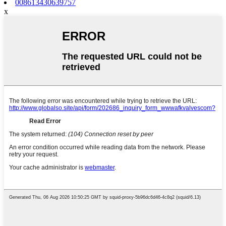
008613430639757
x