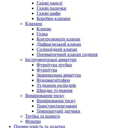
Газові панелі
Газові палички
Газові шафи
Коробки клапана
Клапани
Клапан
Голка
Контролювати клапан
Діафрагмський клапан
Соленоїдний клапан
Пневматичний клапан сидіння
Інструментальні арматури
Фурнітура трубки
Фурнітура
Зварювальна арматура
Відеомагнітофон
З'єднання циліндрів
Швидке з'єднання
Вимірювання тиску
Вимірювання тиску
Трансури/передавачі
Температурні датчики
Трубка та шланги
Фільтри
Промисловість та додатки