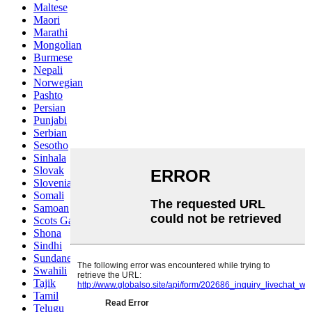
Maltese
Maori
Marathi
Mongolian
Burmese
Nepali
Norwegian
Pashto
Persian
Punjabi
Serbian
Sesotho
Sinhala
Slovak
Slovenian
Somali
Samoan
Scots Gaelic
Shona
Sindhi
Sundanese
Swahili
Tajik
Tamil
Telugu