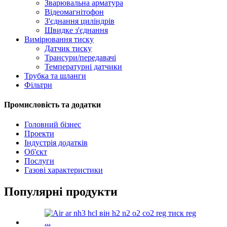
Зварювальна арматура
Відеомагнітофон
З'єднання циліндрів
Швидке з'єднання
Вимірювання тиску
Датчик тиску
Трансури/передавачі
Температурні датчики
Трубка та шланги
Фільтри
Промисловість та додатки
Головний бізнес
Проекти
Індустрія додатків
Об'єкт
Послуги
Газові характеристики
Популярні продукти