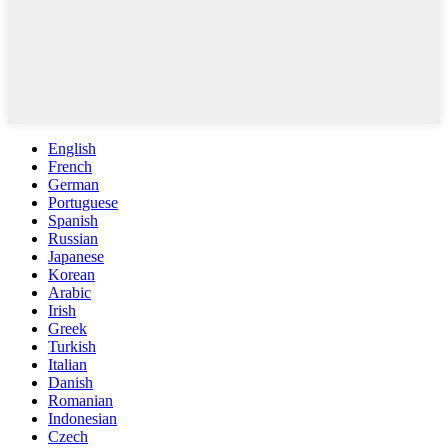
English
French
German
Portuguese
Spanish
Russian
Japanese
Korean
Arabic
Irish
Greek
Turkish
Italian
Danish
Romanian
Indonesian
Czech