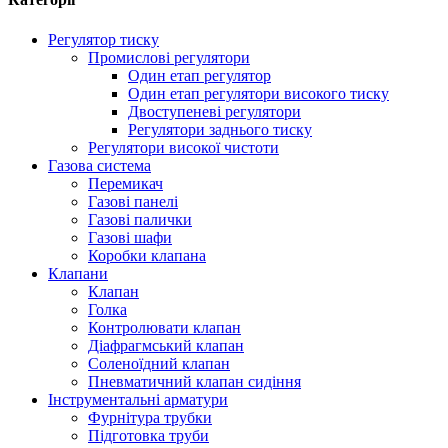
Регулятор тиску
Промислові регулятори
Один етап регулятор
Один етап регулятори високого тиску
Двоступеневі регулятори
Регулятори заднього тиску
Регулятори високої чистоти
Газова система
Перемикач
Газові панелі
Газові палички
Газові шафи
Коробки клапана
Клапани
Клапан
Голка
Контролювати клапан
Діафрагмський клапан
Соленоїдний клапан
Пневматичний клапан сидіння
Інструментальні арматури
Фурнітура трубки
Підготовка труби