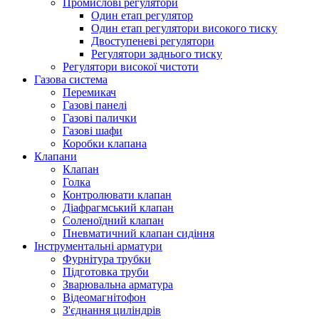
Промислові регулятори
Один етап регулятор
Один етап регулятори високого тиску
Двоступеневі регулятори
Регулятори заднього тиску
Регулятори високої чистоти
Газова система
Перемикач
Газові панелі
Газові палички
Газові шафи
Коробки клапана
Клапани
Клапан
Голка
Контролювати клапан
Діафрагмський клапан
Соленоїдний клапан
Пневматичний клапан сидіння
Інструментальні арматури
Фурнітура трубки
Підготовка труби
Зварювальна арматура
Відеомагнітофон
З'єднання циліндрів