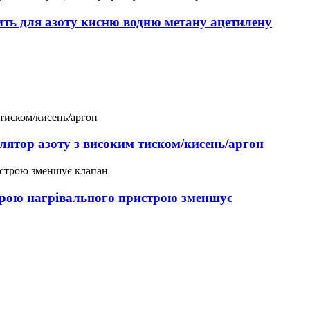
ить для азоту кисню водню метану ацетилену
лятор азоту з високим тиском/кисень/аргон
трою нагрівального пристрою зменшує