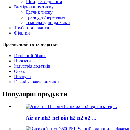
Швидке з'єднання
Вимірювання тиску
Датчик тиску
Трансури/передавачі
Температурні датчики
Трубка та шланги
Фільтри
Промисловість та додатки
Головний бізнес
Проекти
Індустрія додатків
Об'єкт
Послуги
Газові характеристики
Популярні продукти
Air ar nh3 hcl він h2 n2 o2 ...