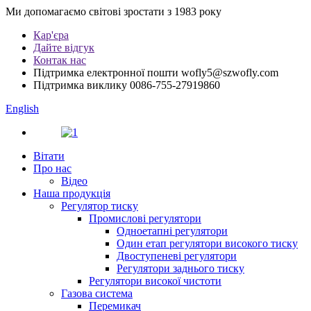
Ми допомагаємо світові зростати з 1983 року
Кар'єра
Дайте відгук
Контак нас
Підтримка електронної пошти
wofly5@szwofly.com
Підтримка виклику
0086-755-27919860
English
Вітати
Про нас
Відео
Наша продукція
Регулятор тиску
Промислові регулятори
Одноетапні регулятори
Один етап регулятори високого тиску
Двоступеневі регулятори
Регулятори заднього тиску
Регулятори високої чистоти
Газова система
Перемикач