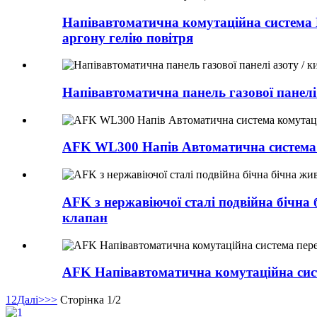
Напівавтоматична комутаційна система 
аргону гелію повітря
Напівавтоматична панель газової панелі 
AFK WL300 Напів Автоматична система ко
AFK з нержавіючої сталі подвійна бічн
клапан
AFK Напівавтоматична комутаційна сис
1
2
Далі>
>>
Сторінка 1/2