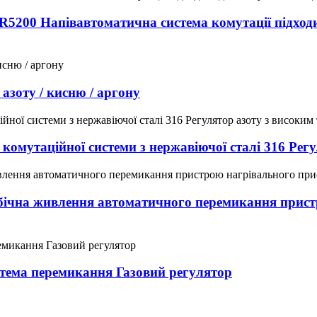
R5200 Напівавтоматична система комутації підход
азоту / кисню / аргону
мутаційної системи з нержавіючої сталі 316 Регу
а бічна живлення автоматичного перемикання прис
тема перемикання Газовий регулятор