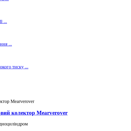
вий колектор Mearverover