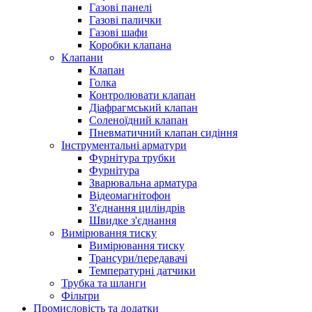
Газові панелі
Газові палички
Газові шафи
Коробки клапана
Клапани
Клапан
Голка
Контролювати клапан
Діафрагмський клапан
Соленоїдний клапан
Пневматичний клапан сидіння
Інструментальні арматури
Фурнітура трубки
Фурнітура
Зварювальна арматура
Відеомагнітофон
З'єднання циліндрів
Швидке з'єднання
Вимірювання тиску
Вимірювання тиску
Трансури/передавачі
Температурні датчики
Трубка та шланги
Фільтри
Промисловість та додатки