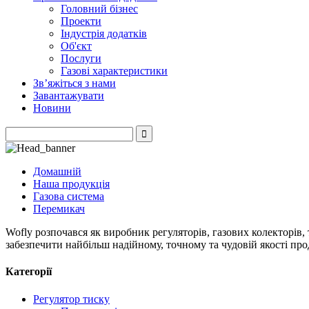
Головний бізнес
Проекти
Індустрія додатків
Об'єкт
Послуги
Газові характеристики
Зв’яжіться з нами
Завантажувати
Новини
Домашній
Наша продукція
Газова система
Перемикач
Wofly розпочався як виробник регуляторів, газових колекторів,
забезпечити найбільш надійному, точному та чудовій якості про
Категорії
Регулятор тиску