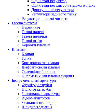
Один етап регулятор
Один етап регулятори високого тиску
Двоступеневі регулятори
Регулятори заднього тиску
Регулятори високої чистоти
Газова система
Перемикач
Газові панелі
Газові палички
Газові шафи
Коробки клапана
Клапани
Клапан
Голка
Контролювати клапан
Діафрагмський клапан
Соленоїдний клапан
Пневматичний клапан сидіння
Інструментальні арматури
Фурнітура трубки
Підготовка труби
Зварювальна арматура
Відеомагнітофон
З'єднання циліндрів
Швидке з'єднання