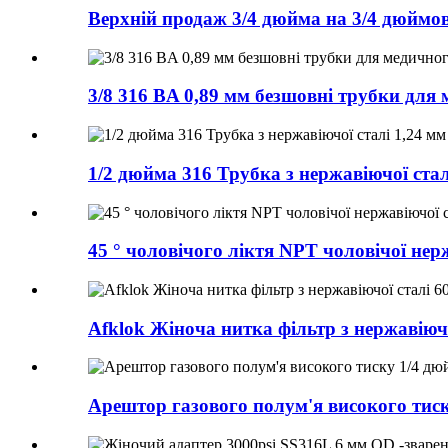
Верхній продаж 3/4 дюйма на 3/4 дюймов
3/8 316 BA 0,89 мм безшовні трубки для
1/2 дюйма 316 Трубка з нержавіючої стал
45 ° чоловічого ліктя NPT чоловічої нер
Afklok Жіноча нитка фільтр з нержавіючої
Арештор газового полум'я високого тиск