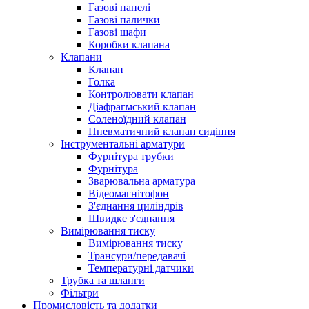
Газові панелі
Газові палички
Газові шафи
Коробки клапана
Клапани
Клапан
Голка
Контролювати клапан
Діафрагмський клапан
Соленоїдний клапан
Пневматичний клапан сидіння
Інструментальні арматури
Фурнітура трубки
Фурнітура
Зварювальна арматура
Відеомагнітофон
З'єднання циліндрів
Швидке з'єднання
Вимірювання тиску
Вимірювання тиску
Трансури/передавачі
Температурні датчики
Трубка та шланги
Фільтри
Промисловість та додатки