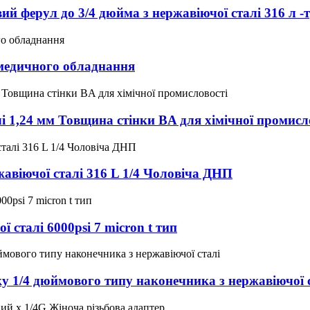
ий ферул до 3/4 дюйма з нержавіючої сталі 316 л -
 медичного обладнання
і 1,24 мм Товщина стінки BA для хімічної промисл
жавіючої сталі 316 L 1/4 Чоловіча ДНП
 сталі 6000psi 7 micron t тип
у 1/4 дюймового типу наконечника з нержавіючої 