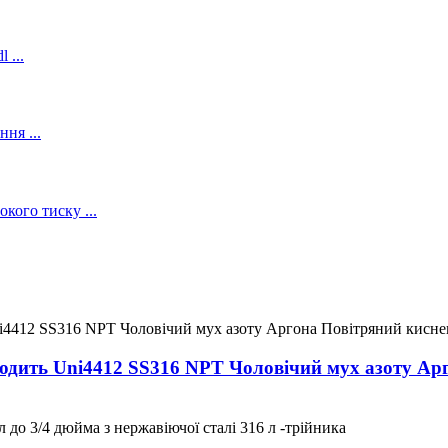
ходить Uni4412 SS316 NPT Чоловічий мух азоту Ар