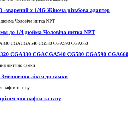
 -зварений x 1/4G Жіноча різьбова адаптер
3 мм до 1/4 дюйма Чоловіча нитка NPT
20 CGA330 CGACGA540 CG580 CGA590 CGA66
 ″ Зменшення ліктя до самки
оріхом для нафти та газу