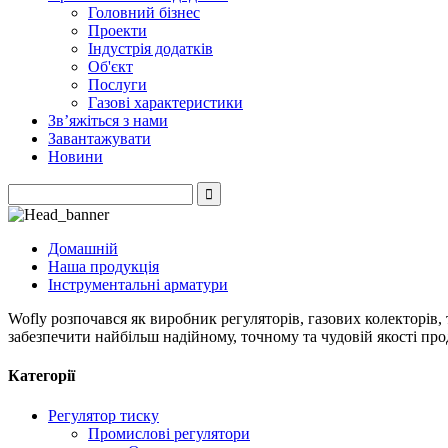
Головний бізнес
Проекти
Індустрія додатків
Об'єкт
Послуги
Газові характеристики
Зв’яжіться з нами
Завантажувати
Новини
Домашній
Наша продукція
Інструментальні арматури
Wofly розпочався як виробник регуляторів, газових колекторів,
забезпечити найбільш надійному, точному та чудовій якості про
Категорії
Регулятор тиску
Промислові регулятори