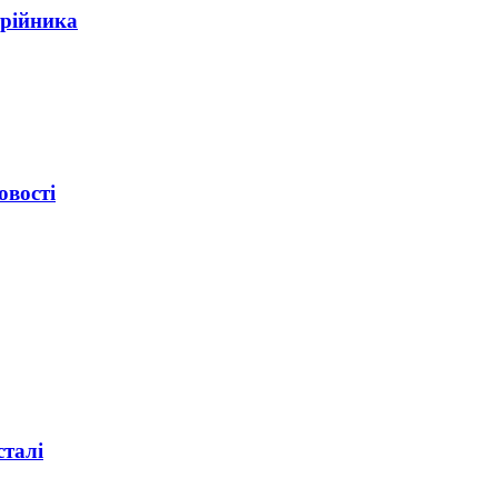
трійника
овості
сталі