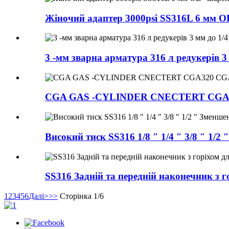
Жіночий адаптер 3000psi SS316L 6 мм OD
3 -мм зварна арматура 316 л редукерів 
CGA GAS -CYLINDER CNECTERT CGA3
Високий тиск SS316 1/8 ″ 1/4 ″ 3/8 ″ 1/2
SS316 Задній та передній наконечник з г
1
2
3
4
5
6
Далі>
>>
Сторінка 1/6