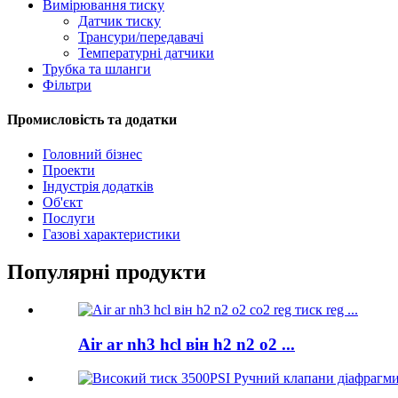
Вимірювання тиску
Датчик тиску
Трансури/передавачі
Температурні датчики
Трубка та шланги
Фільтри
Промисловість та додатки
Головний бізнес
Проекти
Індустрія додатків
Об'єкт
Послуги
Газові характеристики
Популярні продукти
Air ar nh3 hcl він h2 n2 o2 ...