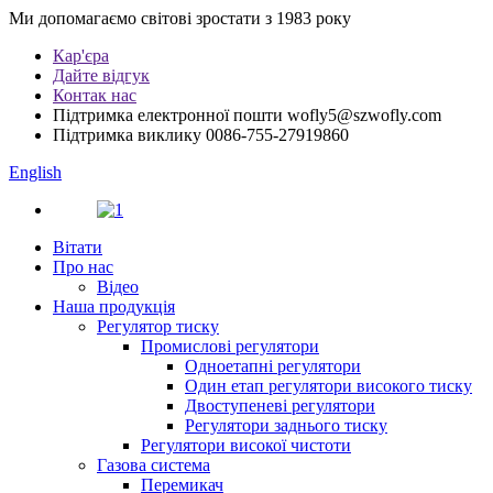
Ми допомагаємо світові зростати з 1983 року
Кар'єра
Дайте відгук
Контак нас
Підтримка електронної пошти
wofly5@szwofly.com
Підтримка виклику
0086-755-27919860
English
Вітати
Про нас
Відео
Наша продукція
Регулятор тиску
Промислові регулятори
Одноетапні регулятори
Один етап регулятори високого тиску
Двоступеневі регулятори
Регулятори заднього тиску
Регулятори високої чистоти
Газова система
Перемикач