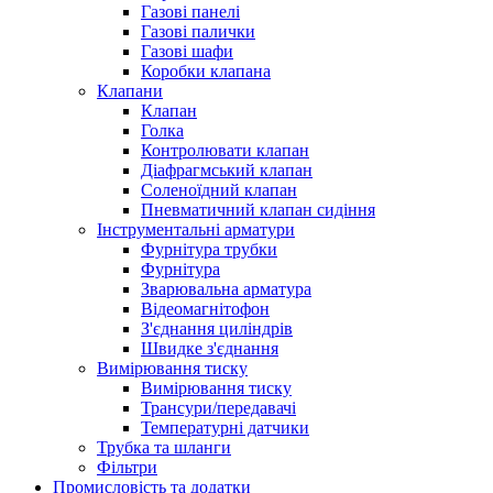
Газові панелі
Газові палички
Газові шафи
Коробки клапана
Клапани
Клапан
Голка
Контролювати клапан
Діафрагмський клапан
Соленоїдний клапан
Пневматичний клапан сидіння
Інструментальні арматури
Фурнітура трубки
Фурнітура
Зварювальна арматура
Відеомагнітофон
З'єднання циліндрів
Швидке з'єднання
Вимірювання тиску
Вимірювання тиску
Трансури/передавачі
Температурні датчики
Трубка та шланги
Фільтри
Промисловість та додатки