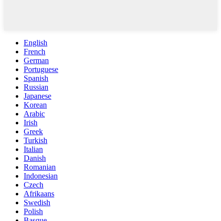
English
French
German
Portuguese
Spanish
Russian
Japanese
Korean
Arabic
Irish
Greek
Turkish
Italian
Danish
Romanian
Indonesian
Czech
Afrikaans
Swedish
Polish
Basque