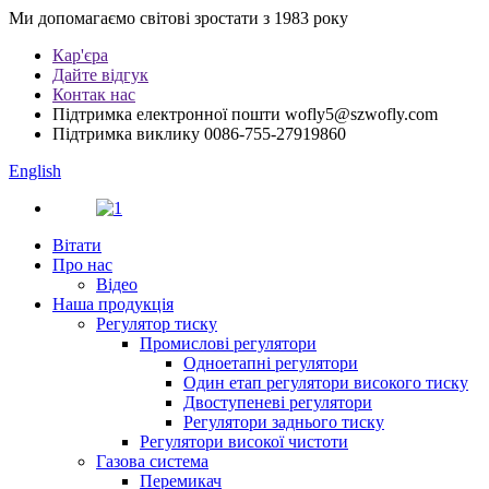
Ми допомагаємо світові зростати з 1983 року
Кар'єра
Дайте відгук
Контак нас
Підтримка електронної пошти
wofly5@szwofly.com
Підтримка виклику
0086-755-27919860
English
Вітати
Про нас
Відео
Наша продукція
Регулятор тиску
Промислові регулятори
Одноетапні регулятори
Один етап регулятори високого тиску
Двоступеневі регулятори
Регулятори заднього тиску
Регулятори високої чистоти
Газова система
Перемикач