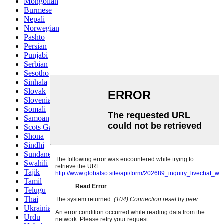
Mongolian
Burmese
Nepali
Norwegian
Pashto
Persian
Punjabi
Serbian
Sesotho
Sinhala
Slovak
Slovenian
Somali
Samoan
Scots Gaelic
Shona
Sindhi
Sundanese
Swahili
Tajik
Tamil
Telugu
Thai
Ukrainian
Urdu