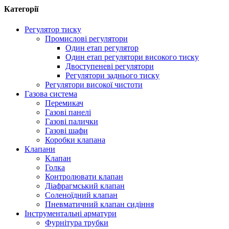
Категорії
Регулятор тиску
Промислові регулятори
Один етап регулятор
Один етап регулятори високого тиску
Двоступеневі регулятори
Регулятори заднього тиску
Регулятори високої чистоти
Газова система
Перемикач
Газові панелі
Газові палички
Газові шафи
Коробки клапана
Клапани
Клапан
Голка
Контролювати клапан
Діафрагмський клапан
Соленоїдний клапан
Пневматичний клапан сидіння
Інструментальні арматури
Фурнітура трубки