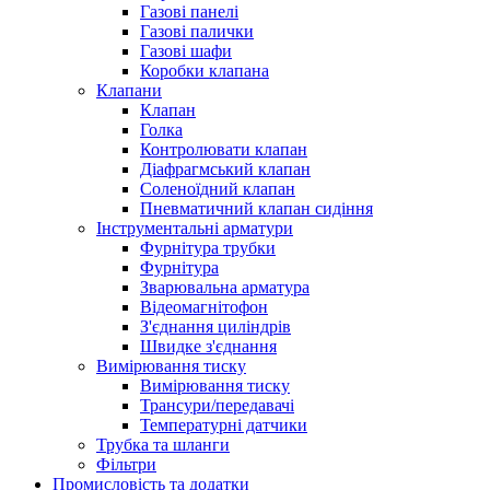
Газові панелі
Газові палички
Газові шафи
Коробки клапана
Клапани
Клапан
Голка
Контролювати клапан
Діафрагмський клапан
Соленоїдний клапан
Пневматичний клапан сидіння
Інструментальні арматури
Фурнітура трубки
Фурнітура
Зварювальна арматура
Відеомагнітофон
З'єднання циліндрів
Швидке з'єднання
Вимірювання тиску
Вимірювання тиску
Трансури/передавачі
Температурні датчики
Трубка та шланги
Фільтри
Промисловість та додатки