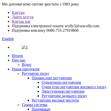
Ми допомагаємо світові зростати з 1983 року
Кар'єра
Дайте відгук
Контак нас
Підтримка електронної пошти
wofly5@szwofly.com
Підтримка виклику
0086-755-27919860
English
Вітати
Про нас
Відео
Наша продукція
Регулятор тиску
Промислові регулятори
Одноетапні регулятори
Один етап регулятори високого тиску
Двоступеневі регулятори
Регулятори заднього тиску
Регулятори високої чистоти
Газова система
Перемикач