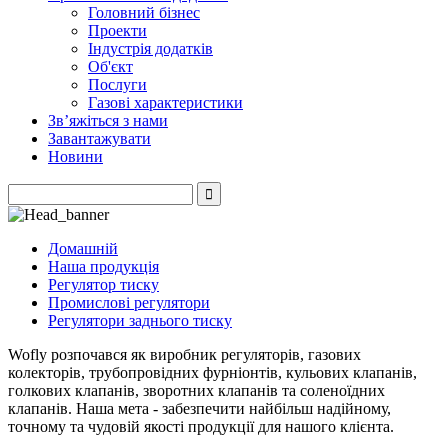
Головний бізнес
Проекти
Індустрія додатків
Об'єкт
Послуги
Газові характеристики
Зв’яжіться з нами
Завантажувати
Новини
Домашній
Наша продукція
Регулятор тиску
Промислові регулятори
Регулятори заднього тиску
Wofly розпочався як виробник регуляторів, газових
колекторів, трубопровідних фурніонтів, кульових клапанів,
голкових клапанів, зворотних клапанів та соленоїдних
клапанів. Наша мета - забезпечити найбільш надійному,
точному та чудовій якості продукції для нашого клієнта.