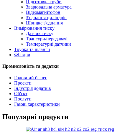
Підготовка труби
Зварювальна арматура
Відеомагнітофон
З'єднання циліндрів
Швидке з'єднання
Вимірювання тиску
Датчик тиску
Трансури/передавачі
Температурні датчики
Трубка та шланги
Фільтри
Промисловість та додатки
Головний бізнес
Проекти
Індустрія додатків
Об'єкт
Послуги
Газові характеристики
Популярні продукти