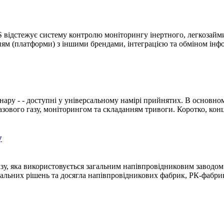
 відстежує систему контролю моніторингу інертного, легкозайми
ням (платформи) з іншими брендами, інтеграцією та обміном інф
ару - - доступні у універсальному намірі прийнятих. В основн
зового газу, моніторингом та складанням тривоги. Коротко, конце
у
газу, яка використовується загальним напівпровідниковим заводо
альних рішень та досягла напівпровідникових фабрик, РК-фабрик