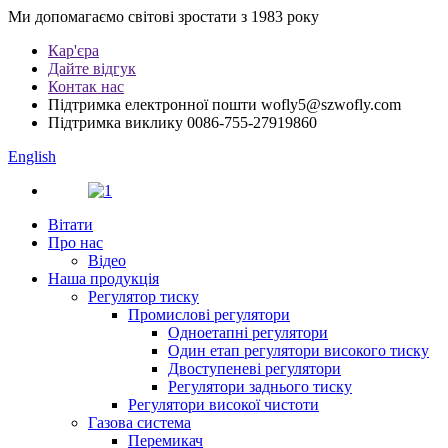
Ми допомагаємо світові зростати з 1983 року
Кар'єра
Дайте відгук
Контак нас
Підтримка електронної пошти
wofly5@szwofly.com
Підтримка виклику
0086-755-27919860
English
Вітати
Про нас
Відео
Наша продукція
Регулятор тиску
Промислові регулятори
Одноетапні регулятори
Один етап регулятори високого тиску
Двоступеневі регулятори
Регулятори заднього тиску
Регулятори високої чистоти
Газова система
Перемикач