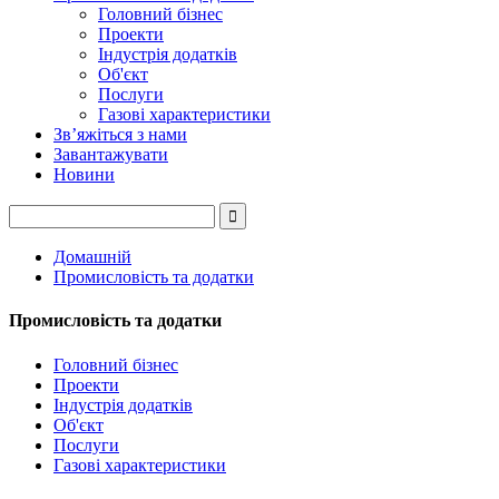
Головний бізнес
Проекти
Індустрія додатків
Об'єкт
Послуги
Газові характеристики
Зв’яжіться з нами
Завантажувати
Новини
Домашній
Промисловість та додатки
Промисловість та додатки
Головний бізнес
Проекти
Індустрія додатків
Об'єкт
Послуги
Газові характеристики