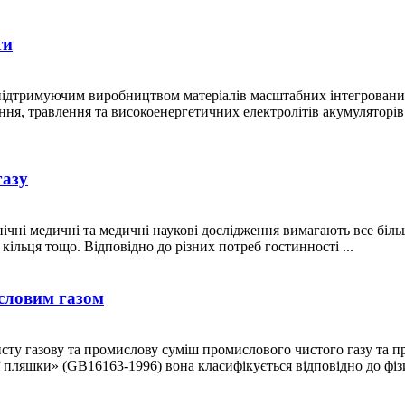
ти
підтримуючим виробництвом матеріалів масштабних інтегрованих
ня, травлення та високоенергетичних електролітів акумуляторів
газу
ні медичні та медичні наукові дослідження вимагають все більшої
 кільця тощо. Відповідно до різних потреб гостинності ...
словим газом
ту газову та промислову суміш промислового чистого газу та пр
 пляшки» (GB16163-1996) вона класифікується відповідно до фізи