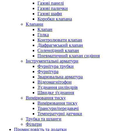
Газові панелі
Газові палички
Газові шафи
Коробки клапана
Клапани
Клапан
Голка
Контролювати клапан
Діафрагмський клапан
Соленоїдний клапан
Пневматичний клапан сидіння
Інструментальні арматури
Фурнітура трубки
Фурнітура
Зварювальна арматура
Відеомагнітофон
З'єднання циліндрів
Швидке з'єднання
Вимірювання тиску
Вимірювання тиску
Трансури/передавачі
Температурні датчики
Трубка та шланги
Фільтри
Промисловість та додатки