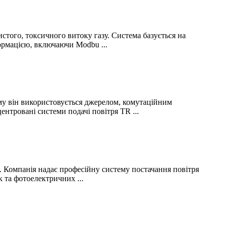
стого, токсичного витоку газу. Система базується на
ормацією, включаючи Modbu ...
ому він використовується джерелом, комутаційним
нтровані системи подачі повітря TR ...
м. Компанія надає професійну систему постачання повітря
 та фотоелектричних ...