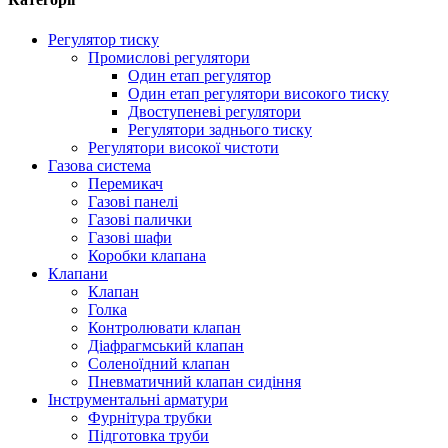
Регулятор тиску
Промислові регулятори
Один етап регулятор
Один етап регулятори високого тиску
Двоступеневі регулятори
Регулятори заднього тиску
Регулятори високої чистоти
Газова система
Перемикач
Газові панелі
Газові палички
Газові шафи
Коробки клапана
Клапани
Клапан
Голка
Контролювати клапан
Діафрагмський клапан
Соленоїдний клапан
Пневматичний клапан сидіння
Інструментальні арматури
Фурнітура трубки
Підготовка труби