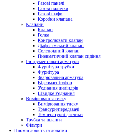
Газові панелі
Газові палички
Газові шафи
Коробки клапана
Клапани
Клапан
Голка
Контролювати клапан
Діафрагмський клапан
Соленоїдний клапан
Пневматичний клапан сидіння
Інструментальні арматури
Фурнітура трубки
Фурнітура
Зварювальна арматура
Відеомагнітофон
З'єднання циліндрів
Швидке з'єднання
Вимірювання тиску
Вимірювання тиску
Трансури/передавачі
Температурні датчики
Трубка та шланги
Фільтри
Промисловість та додатки