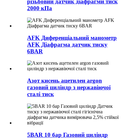
різьбовий датчик діафрагми тиск
2000 кПа
AFK Диференціальний манометр
AFK Діафрагма датчик тиску
6BAR
Азот кисень ацетилен argon
газовий циліндр з нержавіючої
сталі тиск
5BAR 10 бар Газовий циліндр