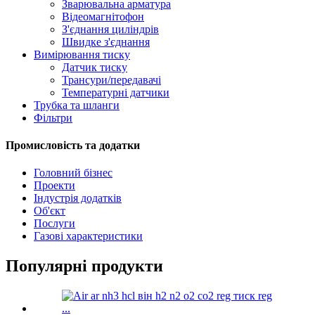
Зварювальна арматура
Відеомагнітофон
З'єднання циліндрів
Швидке з'єднання
Вимірювання тиску
Датчик тиску
Трансури/передавачі
Температурні датчики
Трубка та шланги
Фільтри
Промисловість та додатки
Головний бізнес
Проекти
Індустрія додатків
Об'єкт
Послуги
Газові характеристики
Популярні продукти