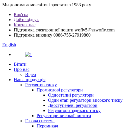
Ми допомагаємо світові зростати з 1983 року
Кар'єра
Дайте відгук
Контак нас
Підтримка електронної пошти
wofly5@szwofly.com
Підтримка виклику
0086-755-27919860
English
Вітати
Про нас
Відео
Наша продукція
Регулятор тиску
Промислові регулятори
Одноетапні регулятори
Один етап регулятори високого тиску
Двоступеневі регулятори
Регулятори заднього тиску
Регулятори високої чистоти
Газова система
Перемикач