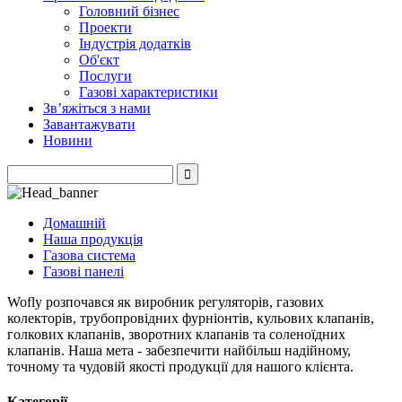
Головний бізнес
Проекти
Індустрія додатків
Об'єкт
Послуги
Газові характеристики
Зв’яжіться з нами
Завантажувати
Новини
Домашній
Наша продукція
Газова система
Газові панелі
Wofly розпочався як виробник регуляторів, газових
колекторів, трубопровідних фурніонтів, кульових клапанів,
голкових клапанів, зворотних клапанів та соленоїдних
клапанів. Наша мета - забезпечити найбільш надійному,
точному та чудовій якості продукції для нашого клієнта.
Категорії