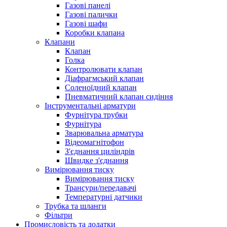
Газові панелі
Газові палички
Газові шафи
Коробки клапана
Клапани
Клапан
Голка
Контролювати клапан
Діафрагмський клапан
Соленоїдний клапан
Пневматичний клапан сидіння
Інструментальні арматури
Фурнітура трубки
Фурнітура
Зварювальна арматура
Відеомагнітофон
З'єднання циліндрів
Швидке з'єднання
Вимірювання тиску
Вимірювання тиску
Трансури/передавачі
Температурні датчики
Трубка та шланги
Фільтри
Промисловість та додатки