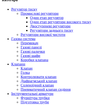
Регулятор тиску
Промислові регулятори
Один етап регулятор
Один етап регулятори високого тиску
Двоступеневі регулятори
Регулятори заднього тиску
Регулятори високої чистоти
Газова система
Перемикач
Газові панелі
Газові палички
Газові шафи
Коробки клапана
Клапани
Клапан
Голка
Контролювати клапан
Діафрагмський клапан
Соленоїдний клапан
Пневматичний клапан сидіння
Інструментальні арматури
Фурнітура трубки
Підготовка труби