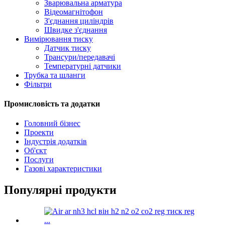
Зварювальна арматура
Відеомагнітофон
З'єднання циліндрів
Швидке з'єднання
Вимірювання тиску
Датчик тиску
Трансури/передавачі
Температурні датчики
Трубка та шланги
Фільтри
Промисловість та додатки
Головний бізнес
Проекти
Індустрія додатків
Об'єкт
Послуги
Газові характеристики
Популярні продукти