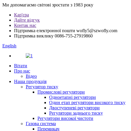
Ми допомагаємо світові зростати з 1983 року
Кар'єра
Дайте відгук
Контак нас
Підтримка електронної пошти
wofly5@szwofly.com
Підтримка виклику
0086-755-27919860
English
Вітати
Про нас
Відео
Наша продукція
Регулятор тиску
Промислові регулятори
Одноетапні регулятори
Один етап регулятори високого тиску
Двоступеневі регулятори
Регулятори заднього тиску
Регулятори високої чистоти
Газова система
Перемикач