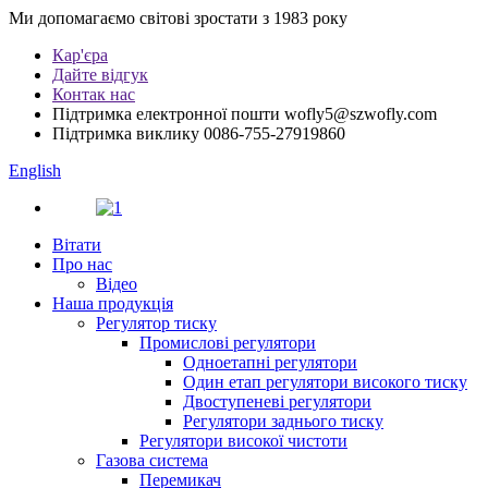
Ми допомагаємо світові зростати з 1983 року
Кар'єра
Дайте відгук
Контак нас
Підтримка електронної пошти
wofly5@szwofly.com
Підтримка виклику
0086-755-27919860
English
Вітати
Про нас
Відео
Наша продукція
Регулятор тиску
Промислові регулятори
Одноетапні регулятори
Один етап регулятори високого тиску
Двоступеневі регулятори
Регулятори заднього тиску
Регулятори високої чистоти
Газова система
Перемикач