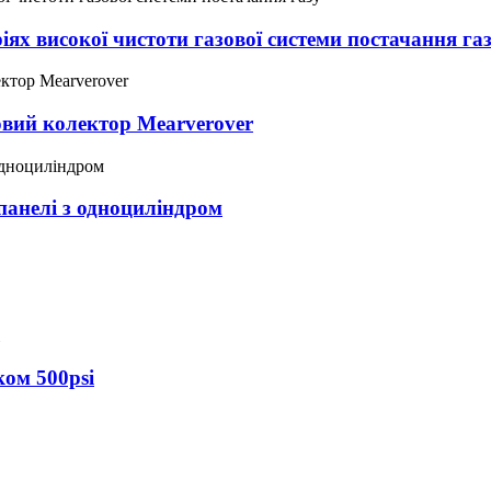
ях високої чистоти газової системи постачання га
вий колектор Mearverover
панелі з одноциліндром
ком 500psi