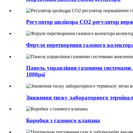
Регулятор циліндра CO2 регулятор нержа
Феруле перетворення газового колектора
Панель управління газовими системами 
1000psi
Зниження тиску лабораторного терміналу
Коробки з газового клапана