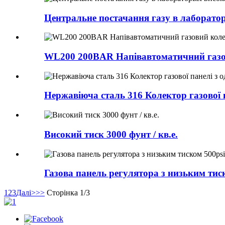
Центральне постачання газу в лабораторі
WL200 200BAR Напівавтоматичний газо
Нержавіюча сталь 316 Колектор газової 
Високий тиск 3000 фунт / кв.е.
Газова панель регулятора з низьким тис
1
2
3
Далі>
>>
Сторінка 1/3