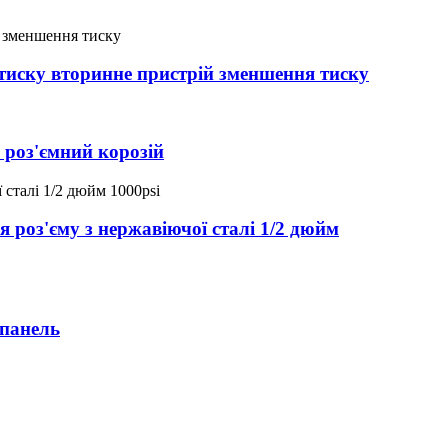
 тиску вторинне пристрій зменшення тиску
 роз'ємний корозій
роз'єму з нержавіючої сталі 1/2 дюйм
 панель