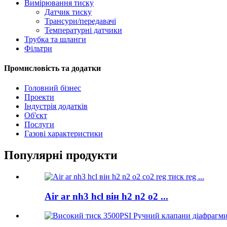
Вимірювання тиску
Датчик тиску
Трансури/передавачі
Температурні датчики
Трубка та шланги
Фільтри
Промисловість та додатки
Головний бізнес
Проекти
Індустрія додатків
Об'єкт
Послуги
Газові характеристики
Популярні продукти
Air ar nh3 hcl він h2 n2 o2 ...