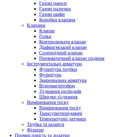
Газові панелі
Газові палички
Газові шафи
Коробки клапана
Клапани
Клапан
Голка
Контролювати клапан
Діафрагмський клапан
Соленоїдний клапан
Пневматичний клапан сидіння
Інструментальні арматури
Фурнітура трубки
Фурнітура
Зварювальна арматура
Відеомагнітофон
З'єднання циліндрів
Швидке з'єднання
Вимірювання тиску
Вимірювання тиску
Трансури/передавачі
Температурні датчики
Трубка та шланги
Фільтри
Промисловість та додатки