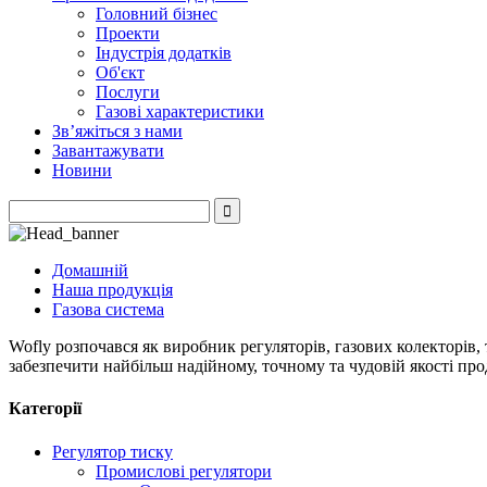
Головний бізнес
Проекти
Індустрія додатків
Об'єкт
Послуги
Газові характеристики
Зв’яжіться з нами
Завантажувати
Новини
Домашній
Наша продукція
Газова система
Wofly розпочався як виробник регуляторів, газових колекторів,
забезпечити найбільш надійному, точному та чудовій якості про
Категорії
Регулятор тиску
Промислові регулятори