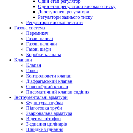
Один етап регулятор
Один етап регулятори високого тиску
Двоступеневі регулятори
Регулятори заднього тиску
Регулятори високої чистоти
Газова система
Перемикач
Газові панелі
Газові палички
Газові шафи
Коробки клапана
Клапани
Клапан
Голка
Контролювати клапан
Діафрагмський клапан
Соленоїдний клапан
Пневматичний клапан сидіння
Інструментальні арматури
Фурнітура трубки
Підготовка труби
Зварювальна арматура
Відеомагнітофон
З'єднання циліндрів
Швидке з'єднання