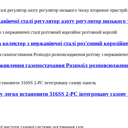
віючої сталі регулятор азоту регулятор низького
 колектор з нержавіючої сталі роз'ємний корозійне
живлення газопостачання Розподіл розповсюдження 
 легко встановити 316SS 2-PC інтегровану газову