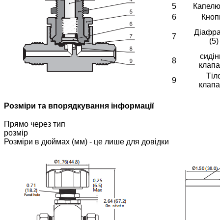
5
Капел
6
Кноп
Діафр
7
(5)
сидін
8
клап
Тіл
9
клап
Розміри та впорядкування інформації
Прямо через тип
розмір
Розміри в дюймах (мм) - це лише для довідки