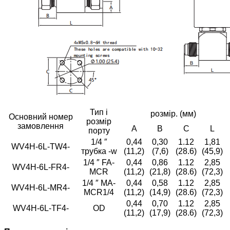
Тип і
розмір. (мм)
Основний номер
розмір
замовлення
A
B
C
L
порту
1/4 ″
0,44
0,30
1.12
1,81
WV4H-6L-TW4-
трубка -w
(11,2)
(7,6)
(28.6)
(45,9)
1/4 ″ FA-
0,44
0,86
1.12
2,85
WV4H-6L-FR4-
MCR
(11,2)
(21,8)
(28.6)
(72,3)
1/4 ″ MA-
0,44
0,58
1.12
2,85
WV4H-6L-MR4-
MCR1/4
(11,2)
(14,9)
(28.6)
(72,3)
0,44
0,70
1.12
2,85
WV4H-6L-TF4-
OD
(11,2)
(17,9)
(28.6)
(72,3)