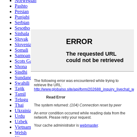
Norwegian
Pashto
Persian
Punjabi
Serbian
Sesotho
Sinhala
Slovak
Slovenian
Somali
Samoan
Scots Gaelic
Shona
Sindhi
Sundanese
Swahili
Tajik
Tamil
Telugu
Thai
Ukrainian
Urdu
Uzbek
Vietnamese
Welsh