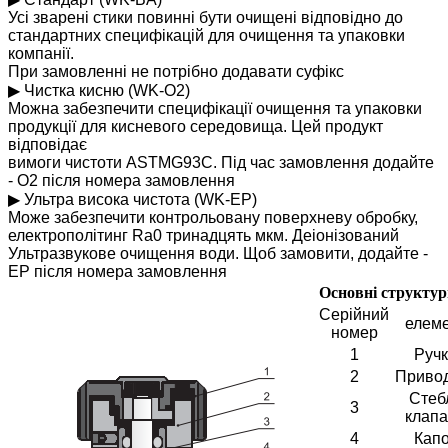
Усі зварені стики повинні бути очищені відповідно до
стандартних специфікацій для очищення та упаковки
компанії.
При замовленні не потрібно додавати суфікс
▶ Чистка кисню (WK-O2)
Можна забезпечити специфікації очищення та упаковки
продукції для кисневого середовища. Цей продукт
відповідає
вимоги чистоти ASTMG93C. Під час замовлення додайте
- O2 після номера замовлення
▶ Ультра висока чистота (WK-EP)
Може забезпечити контрольовану поверхневу обробку,
електрополітинг Ra0 тринадцять мкм. Деіонізований
Ультразвукове очищення води. Щоб замовити, додайте -
EP після номера замовлення
Основні структур
Серійний
елем
номер
1
Руч
2
Приво
Стеб
3
клап
4
Кап