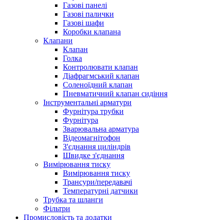
Газові панелі
Газові палички
Газові шафи
Коробки клапана
Клапани
Клапан
Голка
Контролювати клапан
Діафрагмський клапан
Соленоїдний клапан
Пневматичний клапан сидіння
Інструментальні арматури
Фурнітура трубки
Фурнітура
Зварювальна арматура
Відеомагнітофон
З'єднання циліндрів
Швидке з'єднання
Вимірювання тиску
Вимірювання тиску
Трансури/передавачі
Температурні датчики
Трубка та шланги
Фільтри
Промисловість та додатки