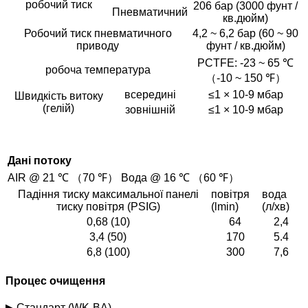
робочий тиск
206 бар (3000 фунт /
Пневматичний
кв.дюйм)
Робочий тиск пневматичного
4,2 ~ 6,2 бар (60 ~ 90
приводу
фунт / кв.дюйм)
PCTFE: -23 ~ 65 ℃
робоча температура
（-10 ~ 150 ℉）
всередині
≤1 × 10-9 мбар
Швидкість витоку
(гелій)
зовнішній
≤1 × 10-9 мбар
Дані потоку
AIR @ 21 ℃ （70 ℉） Вода @ 16 ℃ （60 ℉）
Падіння тиску максимальної панелі
повітря
вода
тиску повітря (PSIG)
(lmin)
(л/хв)
0,68 (10)
64
2,4
3,4 (50)
170
5.4
6,8 (100)
300
7,6
Процес очищення
▶ Стандарт (WK-BA)