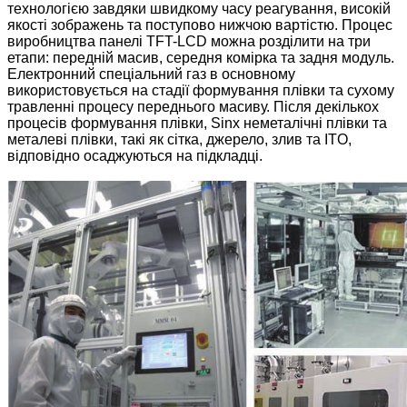
технологією завдяки швидкому часу реагування, високій
якості зображень та поступово нижчою вартістю. Процес
виробництва панелі TFT-LCD можна розділити на три
етапи: передній масив, середня комірка та задня модуль.
Електронний спеціальний газ в основному
використовується на стадії формування плівки та сухому
травленні процесу переднього масиву. Після декількох
процесів формування плівки, Sinx неметалічні плівки та
металеві плівки, такі як сітка, джерело, злив та ITO,
відповідно осаджуються на підкладці.