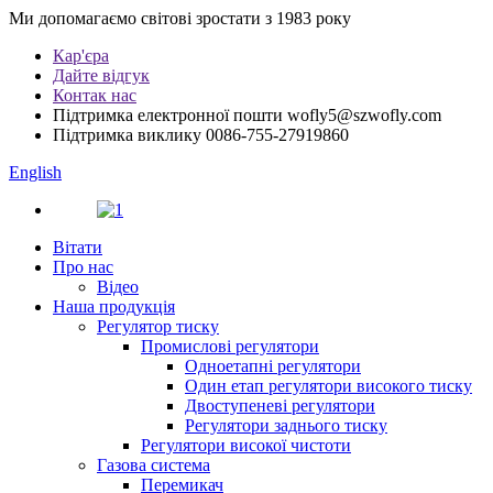
Ми допомагаємо світові зростати з 1983 року
Кар'єра
Дайте відгук
Контак нас
Підтримка електронної пошти
wofly5@szwofly.com
Підтримка виклику
0086-755-27919860
English
Вітати
Про нас
Відео
Наша продукція
Регулятор тиску
Промислові регулятори
Одноетапні регулятори
Один етап регулятори високого тиску
Двоступеневі регулятори
Регулятори заднього тиску
Регулятори високої чистоти
Газова система
Перемикач