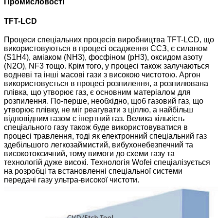
Промисловості
TFT-LCD
Процеси спеціальних процесів виробництва TFT-LCD, що
використовуються в процесі осадження ССЗ, є силаном
(S1H4), аміаком (NH3), фосфіном (pH3), оксидом азоту
(N2O), NF3 тощо. Крім того, у процесі також залучаються
водневі та інші масові гази з високою чистотою. Аргон
використовується в процесі розпилення, а розпилювана
плівка, що утворює газ, є основним матеріалом для
розпилення. По-перше, необхідно, щоб газовий газ, що
утворює плівку, не міг реагувати з ціллю, а найбільш
відповідним газом є інертний газ. Велика кількість
спеціального газу також буде використовуватися в
процесі травлення, тоді як електронний спеціальний газ
здебільшого легкозаймистий, вибухонебезпечний та
високотоксичний, тому вимоги до схеми газу та
технологій дуже високі. Технологія Wofei спеціалізується
на розробці та встановленні спеціальної системи
передачі газу ультра-високої чистоти.