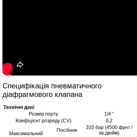
Специфікація пневматичного
діафрагмового клапана
Технічні дані
Розмір порту
1/4 ″
Коефіцієнт розряду (CV)
0,2
310 бар (4500 фунт /
Посібник
кв.дюйм)
Максимальний