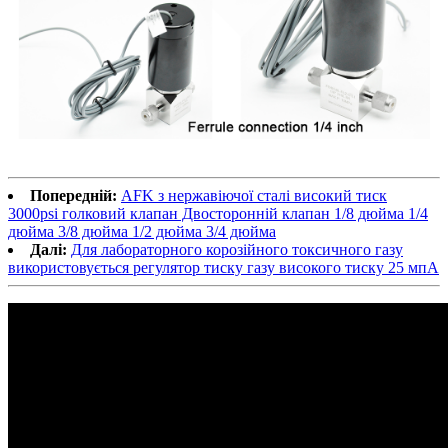
Попередній:
AFK з нержавіючої сталі високий тиск
3000psi голковий клапан Двосторонній клапан 1/8 дюйма 1/4
дюйма 3/8 дюйма 1/2 дюйма 3/4 дюйма
Далі:
Для лабораторного корозійного токсичного газу
використовується регулятор тиску газу високого тиску 25 мпА